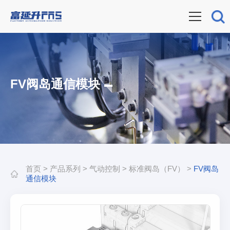
FV阀岛通信模块
首页
>
产品系列
>
气动控制
>
标准阀岛（FV）
>
FV阀岛
通信模块