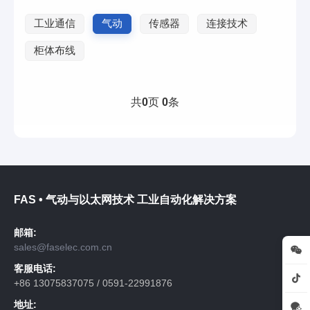
工业通信
气动
传感器
连接技术
柜体布线
共
0
页
0
条
FAS • 气动与以太网技术 工业自动化解决方案
邮箱:
sales@faselec.com.cn
客服电话:
+86 13075837075 / 0591-22991876
地址: