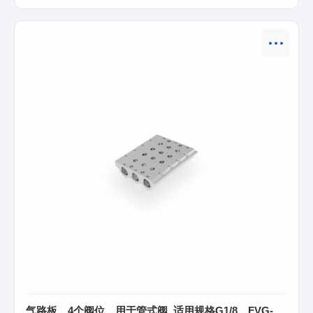
气路板、4个阀位、用于管式阀, 适用规格G1/8、FVG-