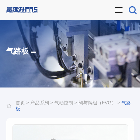
气路板
首页
>
产品系列
>
气动控制
>
阀与阀组（FVG）
>
气路
板