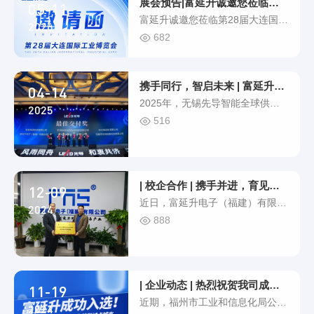
展会预告|富延升诚邀您莅临大连工博会
05-11
们践行“服务为先”理念，拉近服务
富延升诚邀您莅临第28届大连国际
距离、提升服......
2026
工业博览会第28届大连国际工业博
682
览会（简称DIIEF 2026）将于5月
13日至16日在大连自贸区国际会
展中心举办展位图（展位号：
携手同行，智启未来 | 富延升电子与先导
04-14
ET233）本届展会，富延升紧扣智
2025年，无锡先导智能全球供应
能控制、高效协同、稳定运维等行
2025
商大会以“风雨同舟，和衷共济”为
516
业核心需求，带来工业自动化领域
主题隆重召开。 作为先导智能长
解决方案，助力制造产业实现自动
期战略合作伙伴，富延升电子（福
化、智能化、高效化与可持续发
建）有限公司以卓越的产品品质、
展。核......
高效的交付能力以及深厚的技术积
| 校企合作 | 携手并进，育见未来——
12-09
淀，再次彰显双方在智能制造领域
近日，富延升电子（福建）有限公
的默契协作与共赢成果。风雨同
2024
司与福建理工大学达成重要合作，
888
舟，共筑智造生态 以硬核技术，
于富延升公司总部举行了电子电气
驱动智造升级富延升始终以 "技术
与物理学院硕士专业学位研究生校
+......
企联合培养基地授牌仪式。此次合
作标志着双方在高层次人才培养领
| 企业动态 | 热烈祝贺我司成功入选福
11-19
域迈出了坚实的一步，旨在融合学
近期，福州市工业和信息化局公布
术资源与企业实践优势，为电子电
2024