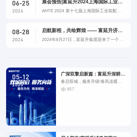
06-25
公司的开业，不仅标志着富延升在山东市场
展会预告|富延升2024上海国际工业装配与传输技术展览会
的深入布局，更是公司深耕山东市场、聚焦
2024
AHTE 2024 第十七届上海国际工业装配及
山东区域的战略新起点。富延升青岛分公司
传输技术展览（简称AHTE 2024）将于
的成立将更便捷、更高效地为富延升山东胶
2024年7月3-5日在上海新国际博览中心W1,
东半岛智能制造企业提供技术服务，助力自
08-28
E1, E2馆举办。展位图今年展会，富延升依
启航新程，共绘辉煌 —— 富延升济南分公司开业暨城市交流会圆
动化工厂......
旧带来丰富的解决方案。我们诚挚邀请您参
2024
2024年8月27日，富延升集团迎来了一个重
加！富延升产品工业以太网系列富延升丰富
要的里程碑——富延升济南分公司开业暨城
的工业网络生态，产品支持Profinet、
市交流会（济南站）在山东省济南市盛大举
Ethercat、C......
行。这不仅意味着富延升集团在华北市场战
略布局中实现新的突破，迈出崭新的步伐；
更是一场汇聚行业精英、共谋发展蓝图的盛
广深双擎启新篇：富延升深耕华南，服务再升
05-12
会。扬帆起航，书写华北新篇章富延升（济
春启双城，服务升级!春风送暖，
2026
南）自动化科技有限公司的盛大开业，为富
万物勃发。2025年3月14日，富延
857
延升集团的......
升华南地区服务布局迎来重要突破
一一广州、深圳两家分公司正式成
立。双城同启、双向发力，开启深
耕华南市场、升级服务品质的全新
篇章。布局华南，服务先行!此次
分公司的落地，既是富延升完善全
国化服务网络的关键布局，更是我