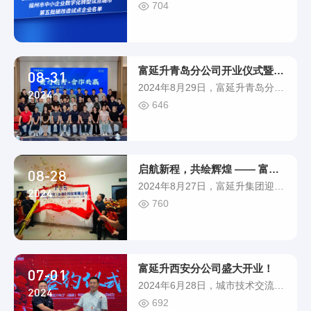
《福州市中小企业数字化转型试点
704
气领域培育创新型专业人才。电子
城市第五批被改造试点企业名
电气与物理学院电气工程教研室主
单》，我司凭借其专业能力和综合
任黄靖教授、福建理工......
能力，荣耀登榜！福州市中小企业
数字化转型试点项目，旨在通过政
富延升青岛分公司开业仪式暨城市交流会成功
08-31
策引导和技术支持，帮助中小企业
2024年8月29日，富延升青岛分公
提升核心竞争力，加速实现产业升
2024
司开业仪式暨城市交流会（青岛
646
级。官方通告此次入选不仅标志着
站）在山东省青岛市成功举办！聚
我司在数字化转型道路上迈出了坚
焦青岛 瞩目山东富延升青岛分公
实的一步，同时也意味着我......
司的开业，不仅标志着富延升在山
东市场的深入布局，更是公司深耕
启航新程，共绘辉煌 —— 富延升济南分公
08-28
山东市场、聚焦山东区域的战略新
2024年8月27日，富延升集团迎来
起点。富延升青岛分公司的成立将
2024
了一个重要的里程碑——富延升济
760
更便捷、更高效地为富延升山东胶
南分公司开业暨城市交流会（济南
东半岛智能制造企业提供技术服
站）在山东省济南市盛大举行。这
务，助力自动化工厂......
不仅意味着富延升集团在华北市场
战略布局中实现新的突破，迈出崭
富延升西安分公司盛大开业！
07-01
新的步伐；更是一场汇聚行业精
2024年6月28日，城市技术交流会
英、共谋发展蓝图的盛会。扬帆起
2024
（西北站）暨富延升西安分公司开
692
航，书写华北新篇章富延升（济