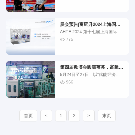
业典礼在西安蓝海风万怡酒店举
南）自动化科技有限公司的盛大开
行。富延升公司总经理汤进军一行
业，为富延升集团的......
及西安分公司全体成员在西北市场
合作伙伴、客户朋友的共同见证下
展会预告|富延升2024上海国际工业装配
06-25
达成了区域业务战略合作！富延升
AHTE 2024 第十七届上海国际工
西安分公司开业典礼分公司揭牌富
2024
业装配及传输技术展览（简称
775
延升集团总经理汤进军提出，富延
AHTE 2024）将于2024年7月3-5
升始终秉持稳健发展的经营理念，
日在上海新国际博览中心W1, E1,
放眼长期主义。......
E2馆举办。展位图今年展会，富
延升依旧带来丰富的解决方案。我
第四届数博会圆满落幕，富延升解决方案精彩
05-30
们诚挚邀请您参加！富延升产品工
5月24日至27日，以“赋能经济发
业以太网系列富延升丰富的工业网
2024
展，丰富人民生活”为主题的第四
966
络生态，产品支持Profinet、
届数博会在福州海峡国际会展中心
Ethercat、C......
举行。本次数博会，富延升电子
（福建）有限公司携工厂数字化平
台解决方案在3号厅2C03展位亮
相。 展会现场 自开幕以来，我们
首页
<
1
2
>
末页
的展位吸引了众多观众前来参观。
数博会开幕当日，中国工程院院
士、香港大学荣誉教授陈清泉和中