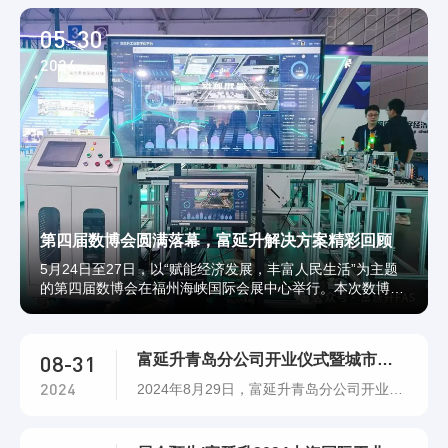
05-30
2024
第四届数博会圆满落幕，富延升解决方案精彩回顾
5月24日至27日，以“赋能经济发展，丰富人民生活”为主题
的第四届数博会在福州海峡国际会展中心举行。本次数博
会，富延升电子（福建）有限公司携工厂数字化平台解决方
案在3号厅2C03展位亮相。 展会现场 自开幕以来，我们的
展位吸引了众多观众前来参观。数博会开幕当日，中国工程
08-31
富延升青岛分公司开业仪式暨城市交流会成功举办！
院院士、香港大学荣誉教授陈清泉和中国工程院院士、
哈......
2024
2024年8月29日，富延升青岛分公司开业仪
式暨城市交流会（青岛站）在山东省青岛市
成功举办！聚焦青岛 瞩目山东富延升青岛分